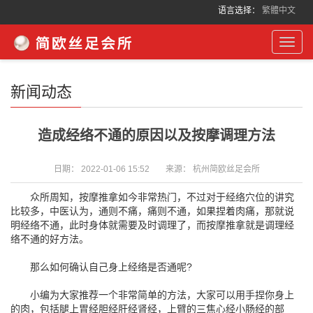
语言选择：
繁體中文
Toggl
navig
新闻动态
造成经络不通的原因以及按摩调理方法
日期：
2022-01-06 15:52
来源：
杭州简欧丝足会所
众所周知，按摩推拿如今非常热门，不过对于经络穴位的讲究
比较多，中医认为，通则不痛，痛则不通，如果捏着肉痛，那就说
明经络不通，此时身体就需要及时调理了，而按摩推拿就是调理经
络不通的好方法。
那么如何确认自己身上经络是否通呢?
小编为大家推荐一个非常简单的方法，大家可以用手捏你身上
的肉，包括腿上胃经胆经肝经肾经，上臂的三焦心经小肠经的部