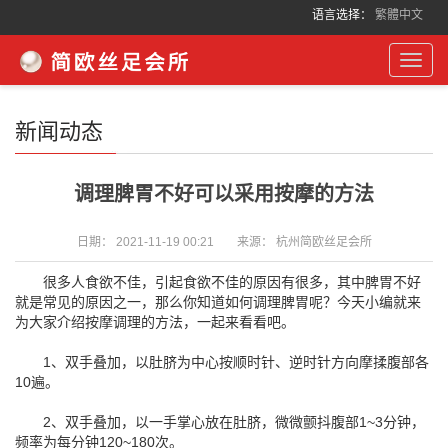
语言选择：
繁體中文
Toggl
navig
新闻动态
调理脾胃不好可以采用按摩的方法
日期：
2021-11-19 00:21
来源：
杭州简欧丝足会所
很多人食欲不佳，引起食欲不佳的原因有很多，其中脾胃不好
就是常见的原因之一，那么你知道如何调理脾胃呢？今天小编就来
为大家介绍按摩调理的方法，一起来看看吧。
1、双手叠加，以肚脐为中心按顺时针、逆时针方向摩揉腹部各
10遍。
2、双手叠加，以一手掌心放在肚脐，微微颤抖腹部1~3分钟，
频率为每分钟120~180次。