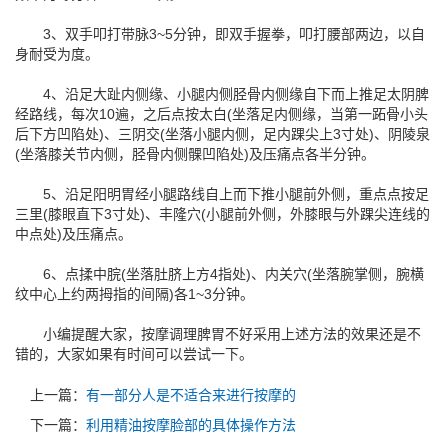
3、双手叩打带脉3~5分钟，即双手握拳，叩打腰部两边，以自
身耐受为度。
4、沿足大趾内侧缘、小腿内侧胫骨内侧缘自下而上推足太阴脾
经路线，每次10遍，之后点按太白(坐落足内侧缘，当第一跖骨小头
后下方凹陷处)、三阴交(坐落小腿内侧，足内踝尖上3寸处)、阴陵泉
(坐落膝关节内侧，胫骨内侧髁凹陷处)及压痛点各半分钟。
5、沿足阳明胃经小腿路线自上而下推小腿前外侧，重点点按足
三里(膝眼直下3寸处)、丰隆穴(小腿前外侧，外膝眼与外踝尖连线的
中点处)及压痛点。
6、点揉中脘(坐落肚脐上方4指处)、内关穴(坐落腕掌侧，腕横
纹中心上约两拇指的间隔)各1~3分钟。
小编提醒大家，按摩调理脾胃不好采用上述方法的效果还是不
错的，大家如果有时间可以尝试一下。
上一篇：
有一部分人是不适合来进行按摩的
下一篇：
利用精油按摩脸部的具体操作方法